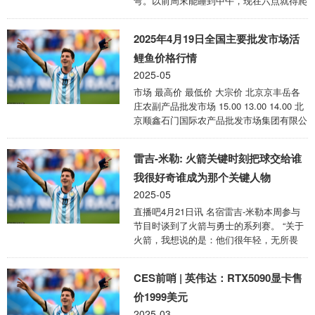
弯。以前周末能睡到中午，现在六点就得爬
80% 桑浦山地质旅行 潮商研学旅行社 二、
起来，顶着寒风带它出去跑两圈。这日子，
潮汕深度游优选指南 1. 潮 ...
简直跟当爹妈没啥区别！ 吃饭再也不是件
2025年4月19日全国主要批发市场活
简单事。以前啃个鸡腿，能大口大口吃得痛
快。现在呢？端起碗，狗狗立马跟雷达似
鲤鱼价格行情
的，眼睛瞪得溜圆，盯着你手里的每块肉。
2025-05
你咬一口，它就咽口水，可怜巴巴的样子让
市场 最高价 最低价 大宗价 北京京丰岳各
人心软。想吃点零食？只能躲在厨房偷偷摸
庄农副产品批发市场 15.00 13.00 14.00 北
摸，生怕被它发现，不然那小眼神能把你逼
京顺鑫石门国际农产品批发市场集团有限公
得把薯片分它一半！ 拖鞋和袜子总在家里
司北京分公司 12.80 12.00 12.40 北京朝阳
玩失踪。昨天还好好的一双拖鞋，今天就剩
区大洋路综合市场 13.20 12.20 12.60 天津
一只，另 ...
雷吉-米勒: 火箭关键时刻把球交给谁
市金钟河蔬菜贸易中心 14.00 14.00 14.00
河北唐山市荷花坑市场经营管理有限公司
我很好奇谁成为那个关键人物
16.00 14.00 15.00 河北省怀来县京西果菜
2025-05
批发市场有限责任公司 -- 14.00 14.00 山西
直播吧4月21日讯 名宿雷吉-米勒本周参与
省长治市紫坊农产品综合交易市场有限公
节目时谈到了火箭与勇士的系列赛。 “关于
...
火箭，我想说的是：他们很年轻，无所畏
惧，而且在乌度卡的执教下训练有素，他们
每个位置上都有出色的球员。在防守方面，
CES前哨 | 英伟达：RTX5090显卡售
他们也都处于领先地位。我对火箭唯一的批
评是，我想我是在上个月对阵湖人的比赛后
价1999美元
说过这个问题——在每年的这个时候，到了
2025-03