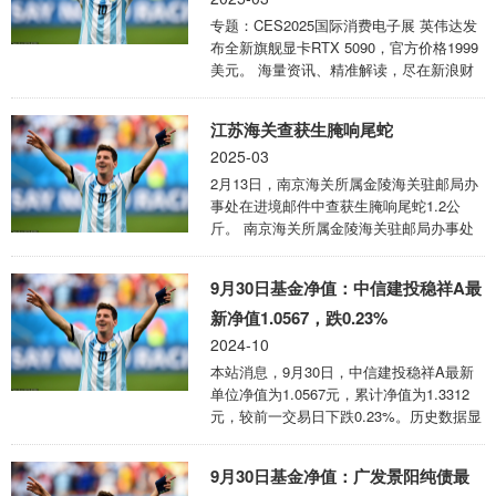
比赛关键时刻，你会把球交给谁呢？”雷吉-
专题：CES2025国际消费电子展 英伟达发
米勒说道。 “杰伦·格林很出色，阿门-汤普
布全新旗舰显卡RTX 5090，官方价格1999
森也很棒，他们的全明星球员申京也很厉
美元。 海量资讯、精准解读，尽在新浪财
害。我喜欢他们这种机会均等的进攻方式，
经APP 责任编辑：李昂 ...
这些球员都有过出彩的时刻。但到了季 ...
江苏海关查获生腌响尾蛇
2025-03
2月13日，南京海关所属金陵海关驻邮局办
事处在进境邮件中查获生腌响尾蛇1.2公
斤。 南京海关所属金陵海关驻邮局办事处
关员对一件申报为“零食”的进境邮件进行查
验时，发现机检图像异常，邮件气味熏人。
9月30日基金净值：中信建投稳祥A最
开拆查验后发现邮件内是1个塑料罐，罐体
有二次包装痕迹，罐内为用盐腌制的响尾蛇
新净值1.0567，跌0.23%
尾巴，重量1.2公斤。目前，该邮件已按规
2024-10
定暂不予放行。 海关发布提醒：根据《中
本站消息，9月30日，中信建投稳祥A最新
华人民共和国禁止携带、寄递进境的动植物
单位净值为1.0567元，累计净值为1.3312
及其产品和其他检疫物名录》规定，禁止寄
元，较前一交易日下跌0.23%。历史数据显
递（生或熟）肉类（含脏器类）及其制品进
示该基金近1个月下跌0.15%，近3个月上涨
境。 网友：生腌什么？响尾蛇？！好小 ...
0.34%，近6个月上涨1.4%，近1年上涨
9月30日基金净值：广发景阳纯债最
4.95%。该基金近6个月的累计收益率走势