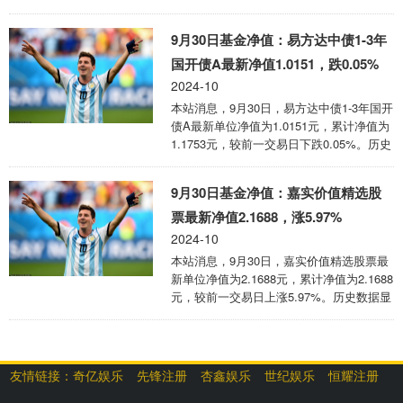
数据显示该基金近1个月上涨17.51%，近3
个月上涨10.52%，近6个月上涨0.8%，近1
9月30日基金净值：易方达中债1-3年
年下跌7.84%。该基金近6个月的累计收益
率走势如下图： 易方达研究精选股票为股
国开债A最新净值1.0151，跌0.05%
票型基金，根据最新一期基金季报显示，该
2024-10
基金资产配置：股票占净值比88.82%，无
本站消息，9月30日，易方达中债1-3年国开
债券类资产，现金占净值比11.56%。基金
债A最新单位净值为1.0151元，累计净值为
十大重仓股如下： 该基金的基金经理为冯
1.1753元，较前一交易日下跌0.05%。历史
波，冯波于2020年2月21日起任职本 ...
数据显示该基金近1个月上涨0.19%，近3个
月上涨0.54%，近6个月上涨1.48%，近1年
9月30日基金净值：嘉实价值精选股
上涨3.33%。该基金近6个月的累计收益率
走势如下图： 易方达中债1-3年国开债A为
票最新净值2.1688，涨5.97%
指数型-固收基金，根据最新一期基金季报
2024-10
显示，该基金资产配置：无股票类资产，债
本站消息，9月30日，嘉实价值精选股票最
券占净值比96.44%，现金占净值比
新单位净值为2.1688元，累计净值为2.1688
0.03%。 该基金的基金经理为杨真，杨真
元，较前一交易日上涨5.97%。历史数据显
于2020年11月28日起任职本 ...
示该基金近1个月上涨19.68%，近3个月上
涨6.99%，近6个月上涨14.24%，近1年上
涨11.24%。该基金近6个月的累计收益率走
势如下图： 嘉实价值精选股票为股票型基
友情链接：
奇亿娱乐
先锋注册
杏鑫娱乐
世纪娱乐
恒耀注册
金，根据最新一期基金季报显示，该基金资