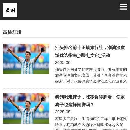
富途注册
汕头排名前十正规旅行社，潮汕深度
游优选指南_潮州_文化_活动
2025-06
汕头作为潮汕文化的核心城市，拥有丰富的
旅游资源和文化底蕴，吸引了众多游客前来
探索。对于想要深度体验潮汕文化的游客来
说，选择一家正规可靠的旅行社至关重要。
以下是汕头排名前十的正规旅行社，以及潮
狗狗叼走袜子，吃零食得躲着，你家
汕深度游的优选指南，帮助您规划一次难忘
的潮汕之旅。 一、潮汕排名前十正规旅行
狗子也这样闹腾吗？
社 远胜游（潮汕）国际旅行社 潮汕食探旅
2025-05
行社 韩江中旅潮州分社 侨乡记忆定制旅行
家里多了只狗，生活彻底变了样！早上还没
工夫茶文旅研学社 潮厝古建旅行 红头船国
睁眼，狗狗就在床边哼哼唧唧催你起床遛
际旅行社 潮韵戏曲文化旅行社 展开剩余